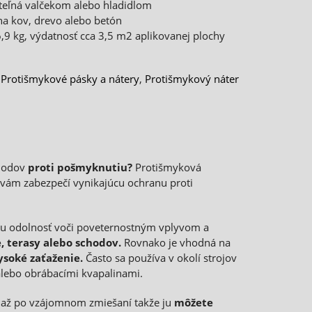
ateľná valčekom alebo hladidlom
na kov, drevo alebo betón
6,9 kg, výdatnosť cca 3,5 m2 aplikovanej plochy
:
Protišmykové pásky a nátery
,
Protišmykový náter
hodov
proti pošmyknutiu?
Protišmyková
vám zabezpečí vynikajúcu ochranu proti
cu odolnosť voči poveternostným vplyvom a
, terasy alebo schodov.
Rovnako je vhodná na
vysoké zaťaženie.
Často sa používa v okolí strojov
 alebo obrábacími kvapalinami.
 až po vzájomnom zmiešaní takže ju
môžete