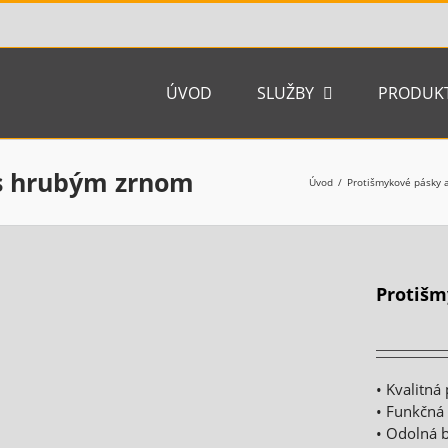
ÚVOD
SLUŽBY
PRODUK
 s hrubým zrnom
Úvod
Protišmykové pásky 
Protišm
• Kvalitn
• Funkčná
• Odolná 