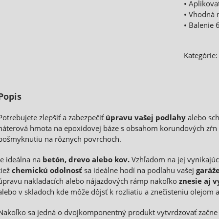
• Aplikov
• Vhodná 
• Balenie 
Kategórie
Popis
Potrebujete zlepšiť a zabezpečiť
úpravu vašej podlahy
alebo sc
náterová hmota na epoxidovej báze s obsahom korundových zŕn 
pošmyknutiu na rôznych povrchoch.
Je ideálna na
betón, drevo alebo kov.
Vzhľadom na jej vynikajú
tiež
chemickú odolnosť
sa ideálne hodí na podlahu vašej
garáže
úpravu nakladacích alebo nájazdových rámp nakoľko
znesie aj 
alebo v skladoch kde môže dôjsť k rozliatiu a znečisteniu olejom
Nakoľko sa jedná o dvojkomponentný produkt vytvrdzovať začne