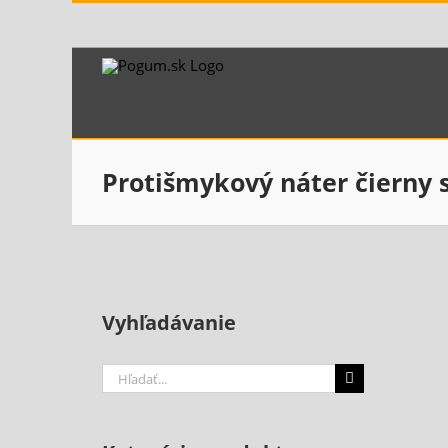
Skip
to
content
Protišmykový náter čierny
Vyhľadávanie
Hľadať
...