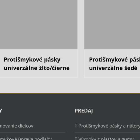
Protišmykové pásky
Protišmykové pás
univerzálne žlto/čierne
univerzálne šedé
Y
PREDAJ
ovanie dielcov
Protišmykové pásky a náter
šmyková úprava podlahy
Výrobky z plastov a gumy