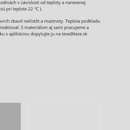
odinách v závislosti od teploty a nanesenej
 pri teplote 22 °C ).
vrch zbaviť nečistôt a mastnoty. Teplota podkladu
ontaktovať. S materiálom aj sami pracujeme a
u s aplikáciou dopytujte ju na tese@tese.sk