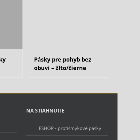
ky
Pásky pre pohyb bez
obuvi – žlto/čierne
NA STIAHNUTIE
y
ESHOP - protišmykové pásky