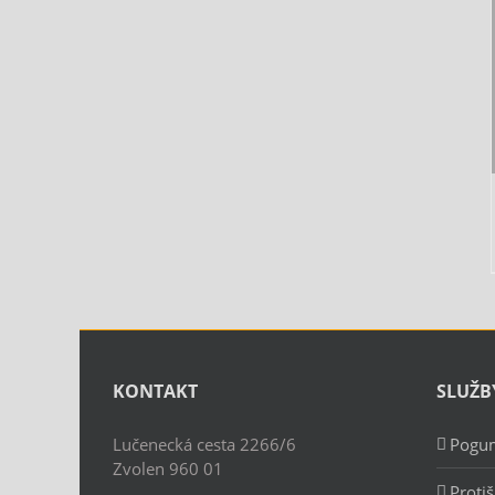
KONTAKT
SLUŽB
Lučenecká cesta 2266/6
Pogum
Zvolen 960 01
Proti