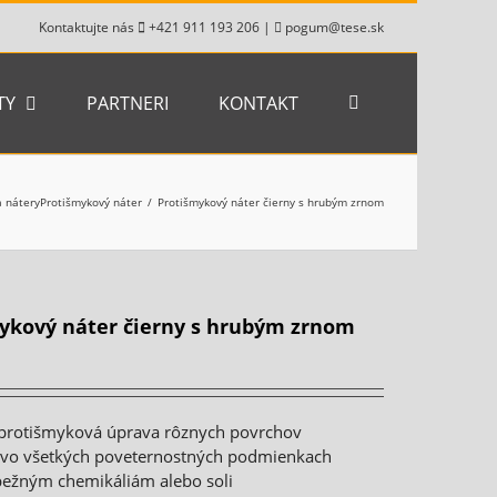
Kontaktujte nás
+421 911 193 206
|
pogum@tese.sk
TY
PARTNERI
KONTAKT
a nátery
Protišmykový náter
Protišmykový náter čierny s hrubým zrnom
ykový náter čierny s hrubým zrnom
á protišmyková úprava rôznych povrchov
 vo všetkých poveternostných podmienkach
bežným chemikáliám alebo soli