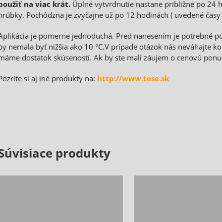
použiť na viac krát.
Úplné vytvrdnutie nastane približne po 24 h
hrúbky. Pochôdzna je zvyčajne už po 12 hodinách ( uvedené časy sú
Aplikácia je pomerne jednoduchá. Pred nanesením je potrebné po
by nemala byť nižšia ako 10 °C.V prípade otázok nás neváhajte k
máme dostatok skúseností. Ak by ste mali záujem o cenovú ponuk
Pozrite si aj iné produkty na:
http://www.tese.sk
Súvisiace produkty