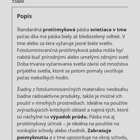
Popis
Popis
Štandardná
protišmyková
páska
svietiaca v tme
–
počas dňa má páska biely až bledozelený odtieň. V
tme alebo za šera vyžaruje jasné biele svetlo.
Fotoluminiscenčná protišmyková páska môže byť
nabitá buď prírodnými alebo umelými zdrojmi svetla.
Doba trvania vyžarovania svetla závisí od množstva
prijatého svetla, ktoré sa potom pomaly uvoľňuje
počas niekoľkých hodín.
Žiadny z fotoluminiscenčných materiálov neobsahuje
žiadne rádioaktívne produkty, takže je možné ich
použiť v mnohých prostrediach. Ideálne na použitie
zvýrazňujúcich kritických oblastí a najmä tých, ktoré
sú náchylné na
výpadok prúdu.
Páska má aj
protišmykový účinok – je ideálna na použitie na
vonkajšie schody alebo chodník.
Zabraňuje
pošmyknutiu
a v tme upozorňuje na okraj schodu,