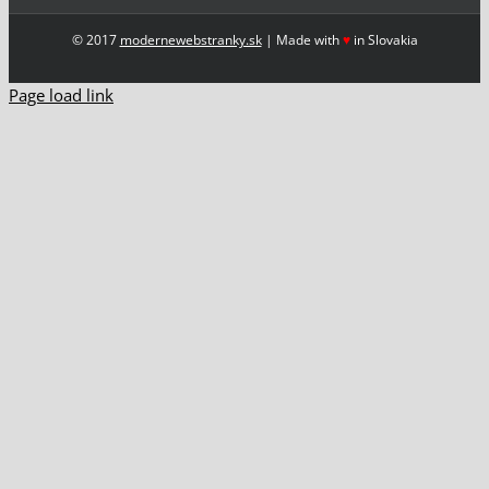
© 2017
modernewebstranky.sk
| Made with
♥
in Slovakia
Page load link