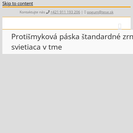
Skip to content
Kontaktujte nás
+421 911 193 206
|
pogum@tese.sk
Protišmyková páska štandardné zr
svietiaca v tme