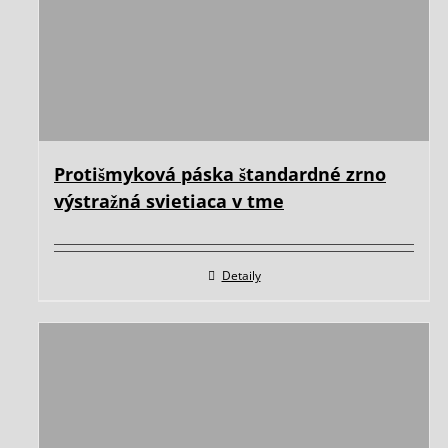
Protišmyková páska štandardné zrno
výstražná svietiaca v tme
Detaily