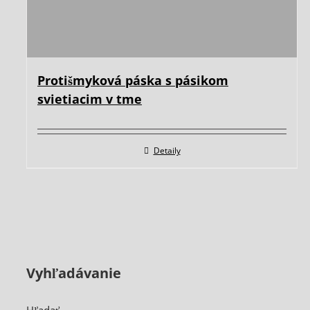
Protišmyková páska s pásikom
svietiacim v tme
Detaily
Vyhľadávanie
Hľadať ...