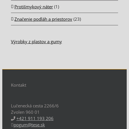
Protišmykový náter
(1)
Značenie podláh a priestorov
(23)
Výrobky z plastov a gumy
Kontakt
Lučenecká cesta 2266/6
Zvolen 960 01
+421 911 193 206
pogum@tese.sk