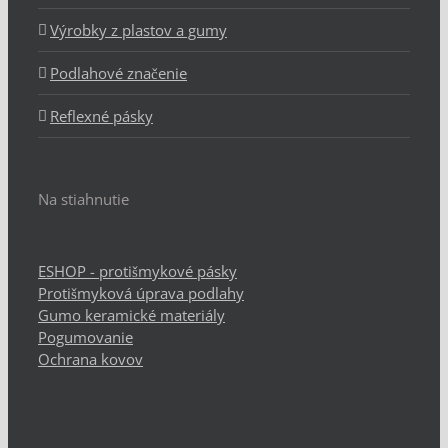
Výrobky z plastov a gumy
Podlahové značenie
Reflexné pásky
Na stiahnutie
ESHOP - protišmykové pásky
Protišmyková úprava podlahy
Gumo keramické materiály
Pogumovanie
Ochrana kovov