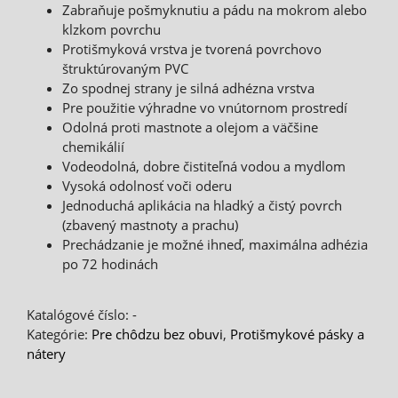
Zabraňuje pošmyknutiu a pádu na mokrom alebo
klzkom povrchu
Protišmyková vrstva je tvorená povrchovo
štruktúrovaným PVC
Zo spodnej strany je silná adhézna vrstva
Pre použitie výhradne vo vnútornom prostredí
Odolná proti mastnote a olejom a väčšine
chemikálií
Vodeodolná, dobre čistiteľná vodou a mydlom
Vysoká odolnosť voči oderu
Jednoduchá aplikácia na hladký a čistý povrch
(zbavený mastnoty a prachu)
Prechádzanie je možné ihneď, maximálna adhézia
po 72 hodinách
Katalógové číslo:
-
Kategórie:
Pre chôdzu bez obuvi
,
Protišmykové pásky a
nátery