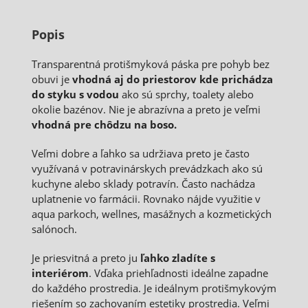
Popis
Transparentná protišmyková páska pre pohyb bez
obuvi je
vhodná aj do priestorov kde prichádza
do styku s vodou
ako sú sprchy, toalety alebo
okolie bazénov. Nie je abrazívna a preto je veľmi
vhodná pre chôdzu na boso.
Veľmi dobre a ľahko sa udržiava preto je často
využívaná v potravinárskych prevádzkach ako sú
kuchyne alebo sklady potravín. Často nachádza
uplatnenie vo farmácii. Rovnako nájde využitie v
aqua parkoch, wellnes, masážnych a kozmetických
salónoch.
Je priesvitná a preto ju
ľahko zladíte s
interiérom
. Vďaka priehľadnosti ideálne zapadne
do každého prostredia. Je ideálnym protišmykovým
riešením so zachovaním estetiky prostredia. Veľmi