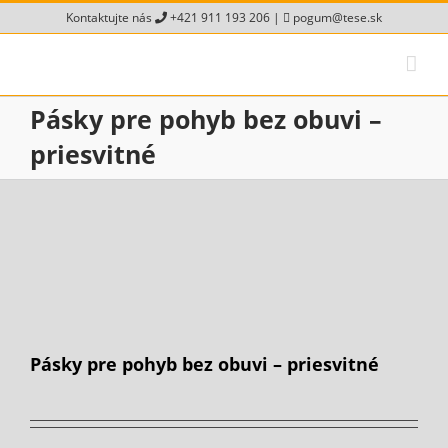
Skip
Kontaktujte nás
+421 911 193 206
|
pogum@tese.sk
to
content
Pásky pre pohyb bez obuvi –
priesvitné
Pásky pre pohyb bez obuvi – priesvitné